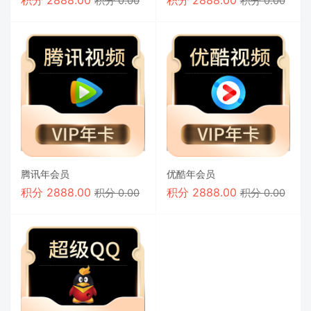
积分
2888.00
积分
2888.00
积分 0.00
积分 0.00
腾讯年会员
优酷年会员
积分
2888.00
积分
2888.00
积分 0.00
积分 0.00