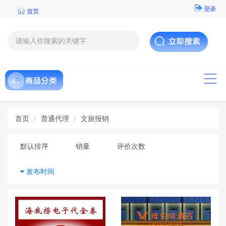
登录
首页
导航
首页
普通代理
文旅报销
默认排序
销量
评价次数
发布时间