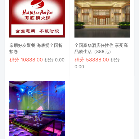
亲朋好友聚餐 海底捞全国折
全国豪华酒店任性住 享受高
扣卷
品质生活（888元）
积分
10888.00
积分
58888.00
积分 0.00
积分
0.00